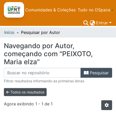
Comunidades & Coleções
Tudo no DSpace
Entrar
Início
Pesquisar por Autor
Navegando por Autor,
começando com "PEIXOTO,
Maria elza"
Pesquisar
Filtrar resultados informando as primeiras letras
Todos os resultados
Agora exibindo
1 - 1 de 1