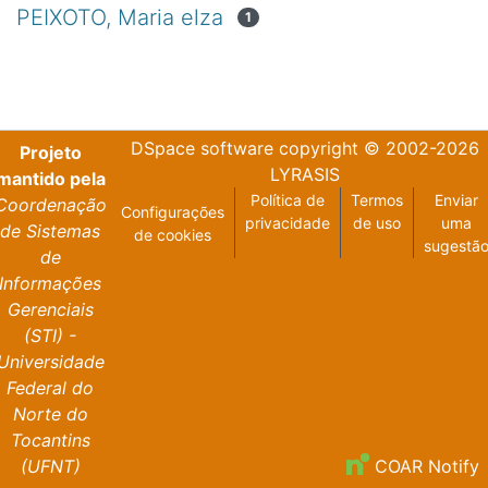
PEIXOTO, Maria elza
1
DSpace software
copyright © 2002-2026
Projeto
LYRASIS
mantido pela
Política de
Termos
Enviar
Coordenação
Configurações
privacidade
de uso
uma
de Sistemas
de cookies
sugestã
de
Informações
Gerenciais
(STI) -
Universidade
Federal do
Norte do
Tocantins
(UFNT)
COAR Notify