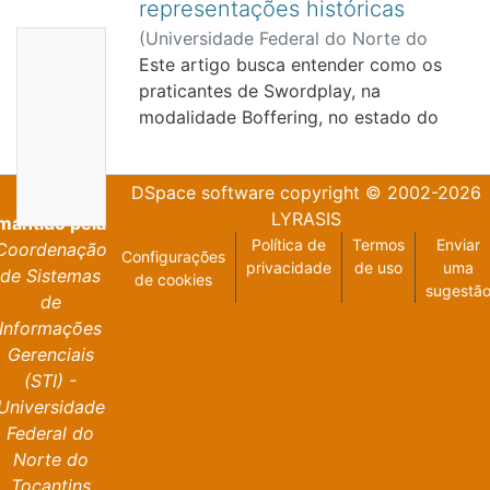
representações históricas
(
Universidade Federal do Norte do
Nenhu
Tocantins
Este artigo busca entender como os
,
2023
)
ARAÚJO, Amanda
ma
Rodrigues de
praticantes de Swordplay, na
Miniatur
modalidade Boffering, no estado do
a
Tocantins, se apropriam de elementos
culturais de sociedades do passado e
Disponí
DSpace software
copyright © 2002-2026
os representam no presente. Através da
Projeto
vel
LYRASIS
História Oral buscamos nas
mantido pela
Política de
Termos
Enviar
experiências dos adeptos da prática o
Coordenação
Configurações
privacidade
de uso
uma
diálogo com dinâmicas de práticas
de Sistemas
de cookies
sugestã
culturais do passado e do presente pela
de
ótica de Roger Chartier a partir dos
Informações
conceitos de prática e representação.
Gerenciais
(STI) -
Universidade
Federal do
Norte do
Tocantins