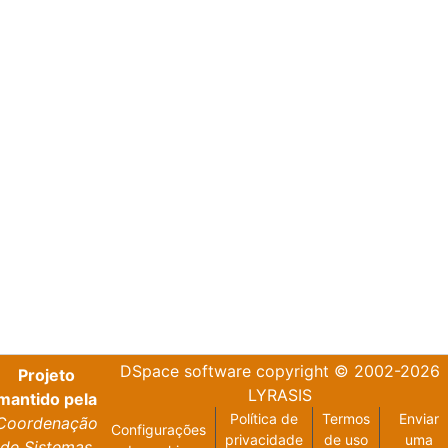
DSpace software
copyright © 2002-2026
Projeto
LYRASIS
mantido pela
Política de
Termos
Enviar
Coordenação
Configurações
privacidade
de uso
uma
de Sistemas