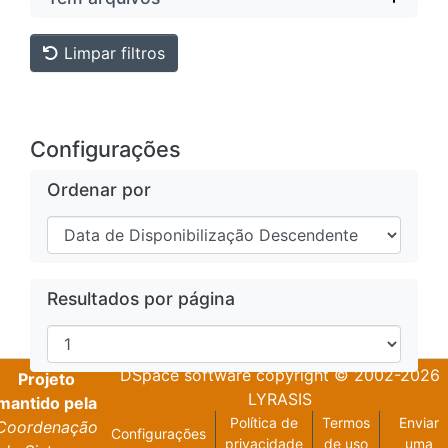
Limpar filtros
Configurações
Ordenar por
Resultados por página
DSpace software
copyright © 2002-2026
Projeto
LYRASIS
mantido pela
Política de
Termos
Enviar
Coordenação
Configurações
privacidade
de uso
uma