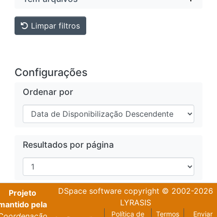
Limpar filtros
Configurações
Ordenar por
Resultados por página
DSpace software
copyright © 2002-2026
Projeto
LYRASIS
mantido pela
Política de
Termos
Enviar
Coordenação