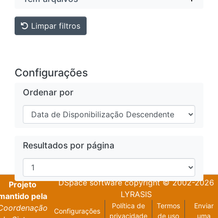
Limpar filtros
Configurações
Ordenar por
Resultados por página
DSpace software
copyright © 2002-2026
Projeto
LYRASIS
mantido pela
Política de
Termos
Enviar
Coordenação
Configurações
privacidade
de uso
uma