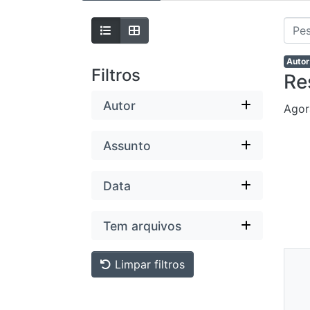
Autor
Filtros
Re
Autor
Agor
Assunto
Data
Tem arquivos
Ne
Limpar filtros
Mi
Dis