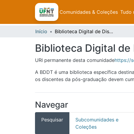
Comunidades & Coleções
Tudo 
Início
Biblioteca Digital de Dissertações e Teses da UFNT
Biblioteca Digital d
URI permanente desta comunidade
https://
A BDDT é uma biblioteca específica destin
os discentes da pós-graduação devem cumpr
Navegar
Pesquisar
Subcomunidades e
Coleções