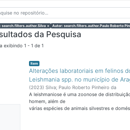
: search.filters.author.Silva
×
Autor: search.filters.author.Paulo Roberto Pin
sultados da Pesquisa
a exibindo
1 - 1 de 1
Item
Alterações laboratoriais em felinos 
Leishmania spp. no município de Ara
(
2023
)
Silva
;
Paulo Roberto Pinheiro da
A leishmaniose é uma zoonose de distribuiçã
homem, além de
nhuma
várias espécies de animais silvestres e domés
mundo.
niatura
Caracterizada por ser um processo infeccios
ponível
de Leishmania,