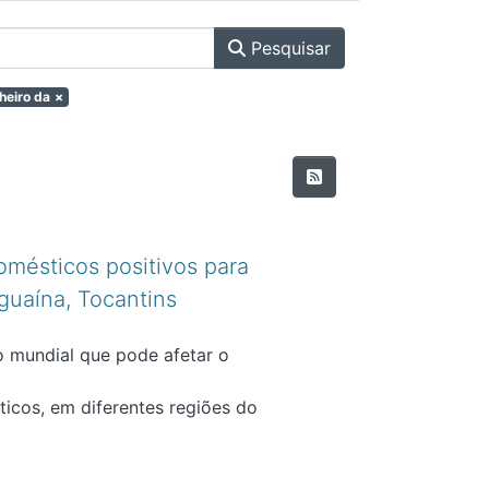
Pesquisar
heiro da
×
domésticos positivos para
guaína, Tocantins
o mundial que pode afetar o
ticos, em diferentes regiões do
o causado por diversas espécies