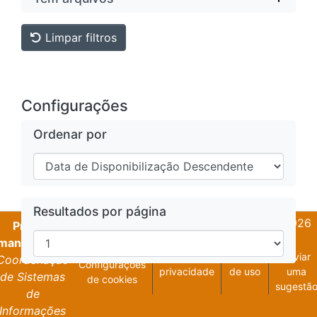
Limpar filtros
Configurações
Ordenar por
Resultados por página
DSpace software
copyright © 2002-2026
Projeto
LYRASIS
mantido pela
Política de
Termos
Enviar
Coordenação
Configurações
privacidade
de uso
uma
de Sistemas
de cookies
sugestã
de
Informações