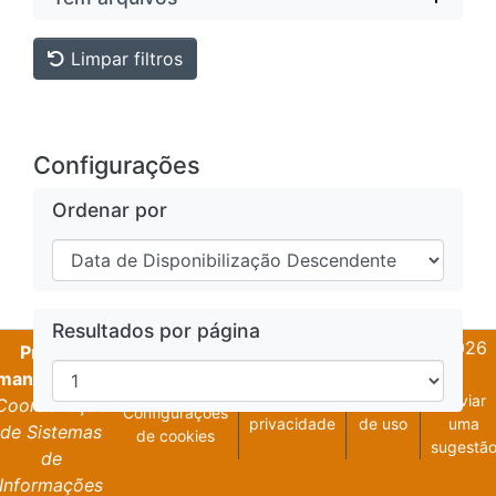
Limpar filtros
Configurações
Ordenar por
Resultados por página
DSpace software
copyright © 2002-2026
Projeto
LYRASIS
mantido pela
Política de
Termos
Enviar
Coordenação
Configurações
privacidade
de uso
uma
de Sistemas
de cookies
sugestã
de
Informações