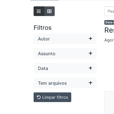
Data 
Filtros
Re
Autor
Agor
Assunto
Data
Tem arquivos
Ne
Limpar filtros
Mi
Dis