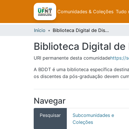
Comunidades & Coleções
Tudo 
Início
Biblioteca Digital de Dissertações e Teses da UFNT
Biblioteca Digital d
URI permanente desta comunidade
https://
A BDDT é uma biblioteca específica destin
os discentes da pós-graduação devem cumpr
Navegar
Pesquisar
Subcomunidades e
Coleções