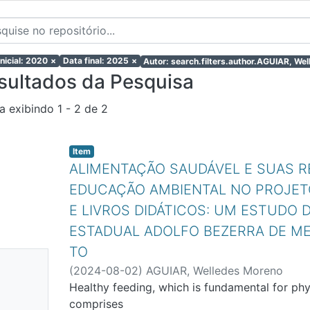
inicial: 2020
×
Data final: 2025
×
Autor: search.filters.author.AGUIAR, We
sultados da Pesquisa
a exibindo
1 - 2 de 2
Item
ALIMENTAÇÃO SAUDÁVEL E SUAS 
EDUCAÇÃO AMBIENTAL NO PROJET
E LIVROS DIDÁTICOS: UM ESTUDO 
ESTADUAL ADOLFO BEZERRA DE ME
TO
nhuma
(
2024-08-02
)
AGUIAR, Welledes Moreno
niatura
Healthy feeding, which is fundamental for phy
ponível
comprises