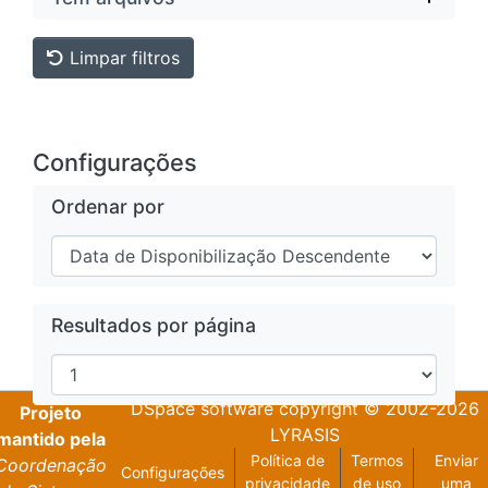
Limpar filtros
Configurações
Ordenar por
Resultados por página
DSpace software
copyright © 2002-2026
Projeto
LYRASIS
mantido pela
Política de
Termos
Enviar
Coordenação
Configurações
privacidade
de uso
uma