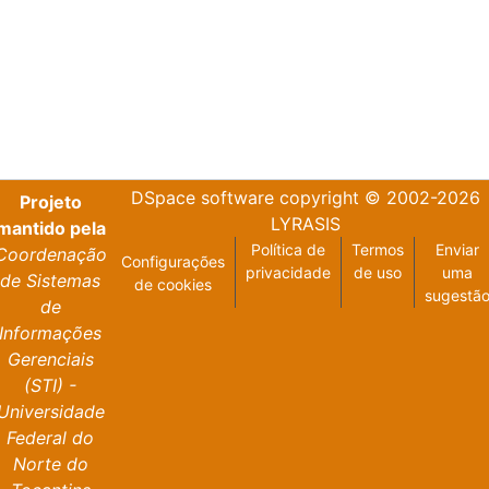
DSpace software
copyright © 2002-2026
Projeto
LYRASIS
mantido pela
Política de
Termos
Enviar
Coordenação
Configurações
privacidade
de uso
uma
de Sistemas
de cookies
sugestã
de
Informações
Gerenciais
(STI) -
Universidade
Federal do
Norte do