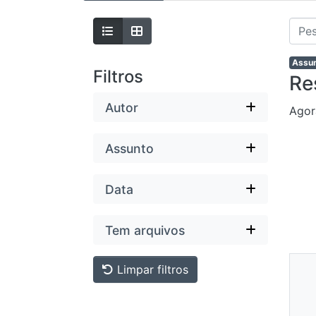
Assun
Filtros
Re
Autor
Agor
Assunto
Data
Tem arquivos
Ne
Limpar filtros
Mi
Dis