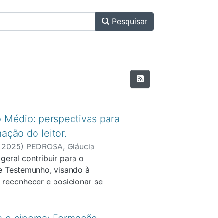
Pesquisar
o Médio: perspectivas para
ação do leitor.
,
2025
)
PEDROSA, Gláucia
geral contribuir para o
de Testemunho, visando à
e reconhecer e posicionar-se
como foco a inserção da
ensino médio, através da leitura
tado pelos pressupostos teóricos