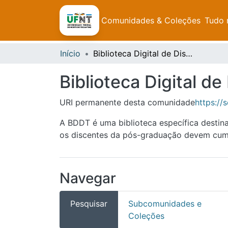
Comunidades & Coleções
Tudo 
Início
Biblioteca Digital de Dissertações e Teses da UFNT
Biblioteca Digital d
URI permanente desta comunidade
https://
A BDDT é uma biblioteca específica destin
os discentes da pós-graduação devem cumpr
Navegar
Pesquisar
Subcomunidades e
Coleções