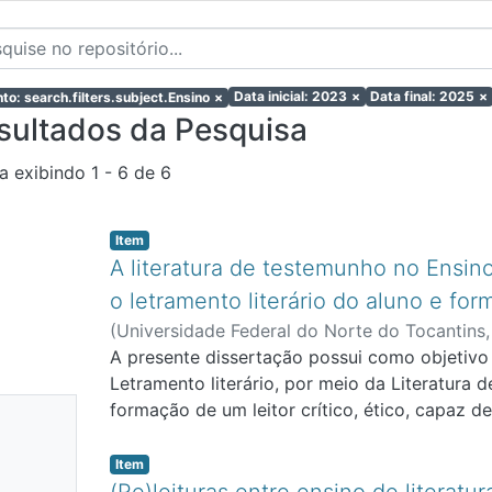
Data inicial: 2023
×
Data final: 2025
×
to: search.filters.subject.Ensino
×
sultados da Pesquisa
a exibindo
1 - 6 de 6
Item
A literatura de testemunho no Ensin
o letramento literário do aluno e form
(
Universidade Federal do Norte do Tocantins
Peixoto.
A presente dissertação possui como objetivo 
Letramento literário, por meio da Literatura 
nhuma
formação de um leitor crítico, ético, capaz d
frente aos discursos de ódio. O estudo teve 
niatura
Literatura de Testemunho, em sala de aula do 
Item
ponível
do livro O Diário de Anne Frank. Sendo orien