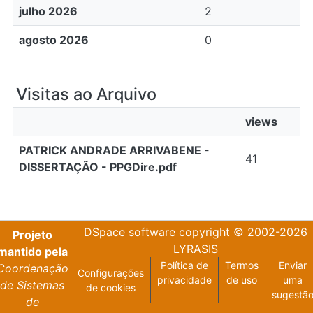
julho 2026
2
agosto 2026
0
Visitas ao Arquivo
views
PATRICK ANDRADE ARRIVABENE -
41
DISSERTAÇÃO - PPGDire.pdf
DSpace software
copyright © 2002-2026
Projeto
LYRASIS
mantido pela
Política de
Termos
Enviar
Coordenação
Configurações
privacidade
de uso
uma
de Sistemas
de cookies
sugestã
de