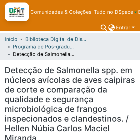
Comunidades & Coleções
Tudo no DSpace
Entrar
Início
Biblioteca Digital de Dissertações e Teses da UFNT
Programa de Pós-graduação em Sanidade Animal e Saúde Pública nos Trópicos - PPGSaspt
Detecção de Salmonella spp. em núcleos avícolas de aves caipiras de corte e comparação da qualidade e segurança microbiológica de frangos inspecionados e clandestinos. / Hellen Núbia Carlos Maciel Miranda.
Detecção de Salmonella spp. em
núcleos avícolas de aves caipiras
de corte e comparação da
qualidade e segurança
microbiológica de frangos
inspecionados e clandestinos. /
Hellen Núbia Carlos Maciel
Miranda.