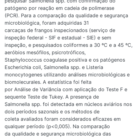
pesquisar Salmonella spp. com confirmação do
patógeno por reação em cadeia de polimerase
(PCR). Para a comparação da qualidade e segurança
microbiológica, foram adquiridas 31
carcaças de frangos inspecionados (serviço de
inspeção federal - SIF e estadual - SIE) e sem
inspeção, e pesquisados coliformes a 30 ºC e a 45 ºC,
aeróbios mesófilos, psicrotróficos,
Staphylococcus coagulase positiva e os patógenos
Escherichia coli, Salmonella spp. e Listeria
monocytogenes utilizando análises microbiológicas e
biomolecurales. A estatística foi feita
por Análise de Variância com aplicação do Teste F e
sequente Teste de Tukey. A presença de
Salmonella spp. foi detectada em núcleos aviários nos
dois períodos sazonais e os métodos de
coleta avaliados foram considerados eficazes em
qualquer período (p<0,005). Na comparação
da qualidade e segurança microbiológica das