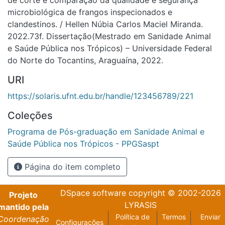
microbiológica de frangos inspecionados e
clandestinos. / Hellen Núbia Carlos Maciel Miranda.
2022.73f. Dissertação(Mestrado em Sanidade Animal
e Saúde Pública nos Trópicos) – Universidade Federal
do Norte do Tocantins, Araguaína, 2022.
URI
https://solaris.ufnt.edu.br/handle/123456789/221
Coleções
Programa de Pós-graduação em Sanidade Animal e
Saúde Pública nos Trópicos - PPGSaspt
Página do item completo
DSpace software
copyright © 2002-2026
Projeto
LYRASIS
mantido pela
Política de
Termos
Enviar
Coordenação
Configurações