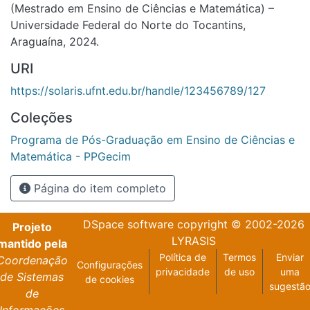
(Mestrado em Ensino de Ciências e Matemática) –
Universidade Federal do Norte do Tocantins,
Araguaína, 2024.
URI
https://solaris.ufnt.edu.br/handle/123456789/127
Coleções
Programa de Pós-Graduação em Ensino de Ciências e
Matemática - PPGecim
Página do item completo
DSpace software
copyright © 2002-2026
Projeto
LYRASIS
mantido pela
Política de
Termos
Enviar
Coordenação
Configurações
privacidade
de uso
uma
de Sistemas
de cookies
sugestã
de