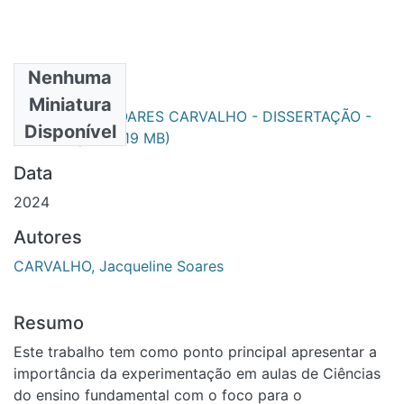
Nenhuma
Arquivos
Miniatura
JACQUELINE SOARES CARVALHO - DISSERTAÇÃO -
Disponível
PPGecim.pdf
(3.19 MB)
Data
2024
Autores
CARVALHO, Jacqueline Soares
Resumo
Este trabalho tem como ponto principal apresentar a
importância da experimentação em aulas de Ciências
do ensino fundamental com o foco para o