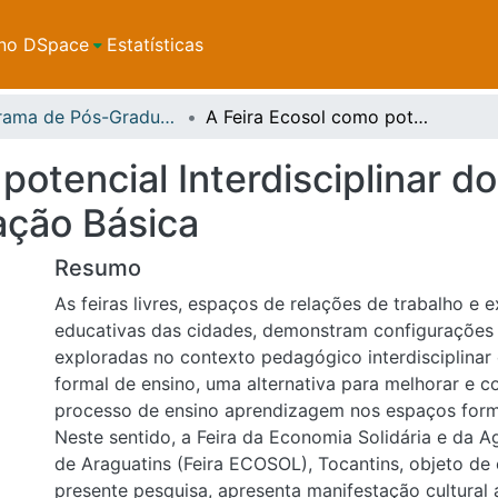
no DSpace
Estatísticas
Programa de Pós-Graduação em Ensino de Ciências e Matemática - PPGecim
A Feira Ecosol como potencial Interdisciplinar dos espaços não formais para a Educação Básica
potencial Interdisciplinar 
ação Básica
Resumo
As feiras livres, espaços de relações de trabalho e 
educativas das cidades, demonstram configurações
exploradas no contexto pedagógico interdisciplina
formal de ensino, uma alternativa para melhorar e 
processo de ensino aprendizagem nos espaços form
Neste sentido, a Feira da Economia Solidária e da Ag
de Araguatins (Feira ECOSOL), Tocantins, objeto de
presente pesquisa, apresenta manifestação cultural a