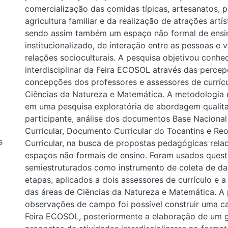
comercialização das comidas típicas, artesanatos, 
agricultura familiar e da realização de atrações artíst
sendo assim também um espaço não formal de ensi
institucionalizado, de interação entre as pessoas e 
relações socioculturais. A pesquisa objetivou conhe
interdisciplinar da Feira ECOSOL através das perce
concepções dos professores e assessores de curríc
Ciências da Natureza e Matemática. A metodologia u
em uma pesquisa exploratória de abordagem qualita
participante, análise dos documentos Base Nacion
Curricular, Documento Curricular do Tocantins e R
s
Curricular, na busca de propostas pedagógicas rela
espaços não formais de ensino. Foram usados quest
semiestruturados como instrumento de coleta de d
etapas, aplicados a dois assessores de currículo e a
das áreas de Ciências da Natureza e Matemática. A 
observações de campo foi possível construir uma c
Feira ECOSOL, posteriormente a elaboração de um g