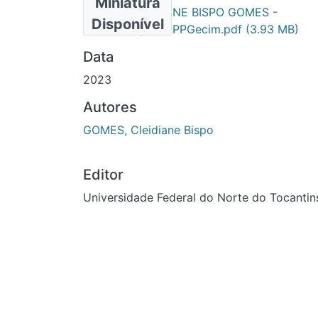
Miniatura
CLEIDIANE BISPO GOMES -
Primário
Disponível
DISSERTAÇÃO - PPGecim.pdf
(3.93 MB)
Data
2023
Autores
GOMES, Cleidiane Bispo
Editor
Universidade Federal do Norte do Tocantin