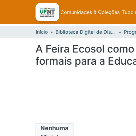
Comunidades & Coleções
Tudo 
Início
Biblioteca Digital de Dissertações e Teses da UFNT
A Feira Ecosol como 
formais para a Educ
Nenhuma
Arquivos