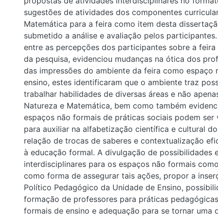
propostas de atividades interdisciplinares no forma
sugestões de atividades dos componentes curricular
Matemática para a feira como item desta dissertação
submetido a análise e avaliação pelos participante
entre as percepções dos participantes sobre a feira
da pesquisa, evidenciou mudanças na ótica dos pro
das impressões do ambiente da feira como espaço 
ensino, estes identificaram que o ambiente traz poss
trabalhar habilidades de diversas áreas e não apena
Natureza e Matemática, bem como também evidenci
espaços não formais de práticas sociais podem ser 
para auxiliar na alfabetização científica e cultural 
relação de trocas de saberes e contextualização e
à educação formal. A divulgação de possibilidades 
interdisciplinares para os espaços não formais como 
como forma de assegurar tais ações, propor a inser
Político Pedagógico da Unidade de Ensino, possibil
formação de professores para práticas pedagógica
formais de ensino e adequação para se tornar uma d