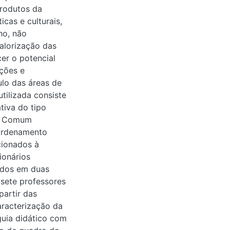
produtos da
icas e culturais,
no, não
valorização das
cer o potencial
pções e
ulo das áreas de
tilizada consiste
tiva do tipo
al Comum
eordenamento
cionados à
ionários
ados em duas
 sete professores
partir das
aracterização da
uia didático com