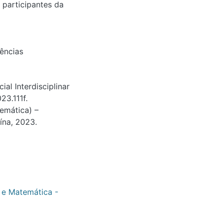
 participantes da
ências
al Interdisciplinar
23.111f.
emática) –
ína, 2023.
 e Matemática -