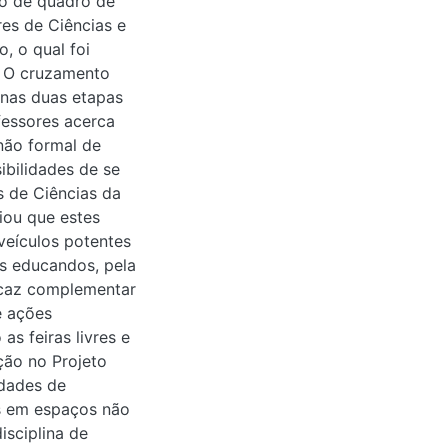
to de quadro de
es de Ciências e
, o qual foi
s. O cruzamento
 nas duas etapas
fessores acerca
não formal de
ibilidades de se
s de Ciências da
ou que estes
veículos potentes
dos educandos, pela
ficaz complementar
e ações
as feiras livres e
ção no Projeto
idades de
s em espaços não
isciplina de