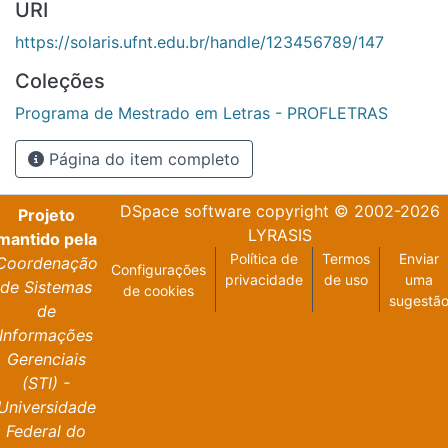
URI
https://solaris.ufnt.edu.br/handle/123456789/147
Coleções
Programa de Mestrado em Letras - PROFLETRAS
Página do item completo
DSpace software
copyright © 2002-2026
Projeto
LYRASIS
mantido pela
Política de
Termos
Enviar
Coordenação
Configurações
privacidade
de uso
uma
de Sistemas
de cookies
sugestã
de
Informações
Gerenciais
(STI) -
Universidade
Federal do