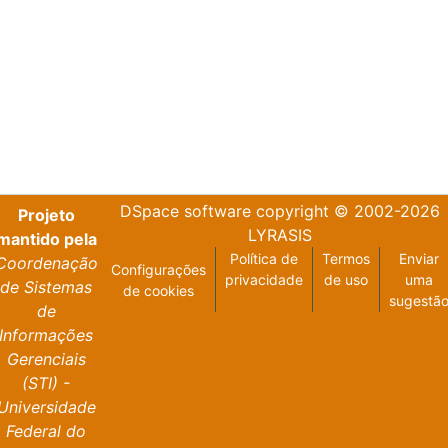
DSpace software
copyright © 2002-2026
Projeto
LYRASIS
mantido pela
Política de
Termos
Enviar
Coordenação
Configurações
privacidade
de uso
uma
de Sistemas
de cookies
sugestã
de
Informações
Gerenciais
(STI) -
Universidade
Federal do