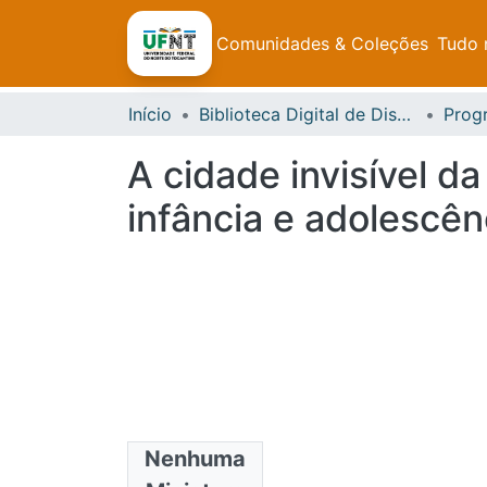
Comunidades & Coleções
Tudo 
Início
Biblioteca Digital de Dissertações e Teses da UFNT
A cidade invisível da
infância e adolescê
Nenhuma
Arquivos