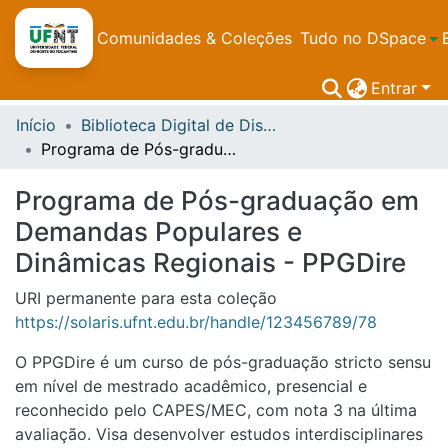
Comunidades & Coleções
Tudo no DSpace
Entrar
Início
Biblioteca Digital de Dissertações e Teses da UFNT
Programa de Pós-graduação em Demandas Populares e Dinâmicas Regionais - PPGDire
Programa de Pós-graduação em
Demandas Populares e
Dinâmicas Regionais - PPGDire
URI permanente para esta coleção
https://solaris.ufnt.edu.br/handle/123456789/78
O PPGDire é um curso de pós-graduação stricto sensu
em nível de mestrado acadêmico, presencial e
reconhecido pelo CAPES/MEC, com nota 3 na última
avaliação. Visa desenvolver estudos interdisciplinares