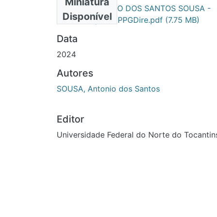
Miniatura
ANTONIO DOS SANTOS SOUSA -
Primário
Disponível
DISSERTAÇÃO - PPGDire.pdf
(7.75 MB)
Data
2024
Autores
SOUSA, Antonio dos Santos
Editor
Universidade Federal do Norte do Tocantin