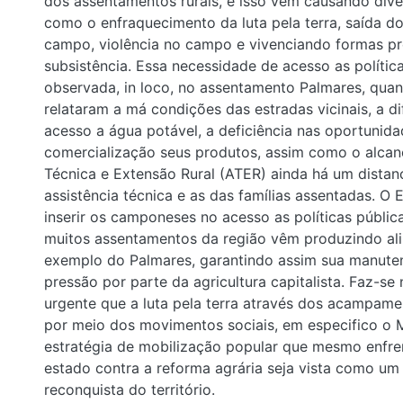
dos assentamentos rurais, e isso vem causando div
como o enfraquecimento da luta pela terra, saída do
campo, violência no campo e vivenciando formas pr
subsistência. Essa necessidade de acesso as política
observada, in loco, no assentamento Palmares, qua
relataram a má condições das estradas vicinais, a di
acesso a água potável, a deficiência nas oportunid
comercialização seus produtos, assim como o alcan
Técnica e Extensão Rural (ATER) ainda há um distan
assistência técnica e as das famílias assentadas. O 
inserir os camponeses no acesso as políticas pública
muitos assentamentos da região vêm produzindo ali
exemplo do Palmares, garantindo assim sua manuten
pressão por parte da agricultura capitalista. Faz-se
urgente que a luta pela terra através dos acampam
por meio dos movimentos sociais, em especifico o
estratégia de mobilização popular que mesmo enfr
estado contra a reforma agrária seja vista como u
reconquista do território.