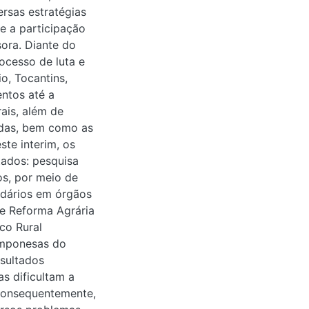
rsas estratégias
 e a participação
sora. Diante do
rocesso de luta e
o, Tocantins,
ntos até a
ais, além de
vidas, bem como as
ste interim, os
ados: pesquisa
os, por meio de
ndários em órgãos
 e Reforma Agrária
co Rural
camponesas do
sultados
as dificultam a
consequentemente,