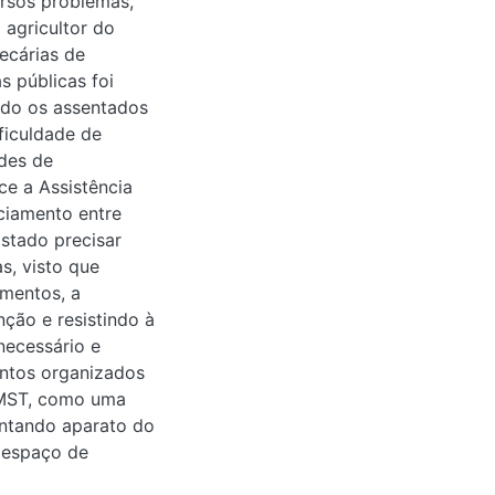
ersos problemas,
 agricultor do
ecárias de
s públicas foi
ndo os assentados
ficuldade de
ades de
ce a Assistência
ciamento entre
Estado precisar
s, visto que
mentos, a
ção e resistindo à
 necessário e
entos organizados
 MST, como uma
entando aparato do
m espaço de