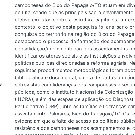
camponeses do Bico do Papagaio/TO atuam em dive
de luta, sendo que as principais são o envolvimento
efetiva em lutas contra a estrutura capitalista opres
contexto, o objetivo desta pesquisa foi analisar o p
conquista do território na região do Bico do Papagai
destacando o processo da formação dos acampame
consolidação/implementação dos assentamentos rur
identificar os atores sociais e as instituições envol
políticas públicas direcionadas a reforma agrária. Ne
seguintes procedimentos metodológicos foram adot
bibliográfica e documental; coleta de dados primári
s
entrevistas com lideranças dos camponeses e secu
públicos, como o Instituto Nacional de Colonização
(INCRA), além das etapas de aplicação do Diagnósti
Participativo (DRP) junto as famílias e lideranças 
assentamento Palmares, Bico do Papagaio/TO. Os re
evidenciam que a falta de acesso as políticas públic
resistência dos camponeses nos acampamentos e, 