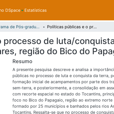
no DSpace
Estatísticas
Programa de Pós-graduação em Demandas Populares e Dinâmicas Regionais - PPGDire
Políticas públicas e o processo de luta/conquista da terra no assentamento Palmares, região do Bico do Papagaio/Tocantins
 o processo de luta/conquista
es, região do Bico do Papa
Resumo
A presente pesquisa descreve e analisa a importânci
públicas no processo de luta e conquista da terra, 
formação inicial de acampamentos por parte dos tra
sem-terra, e posteriormente, a consolidação em ass
com recorte espacial no estado do Tocantins, princ
foco no Bico do Papagaio, região ao extremo norte
formado por 25 municípios e banhados pelos rios A
Tocantins. Ressalta-se que no processo de conquista