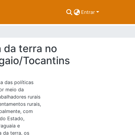
Entrar
 da terra no
gaio/Tocantins
a das políticas
por meio da
balhadores rurais
entamentos rurais,
ipalmente, com
 do Estado,
raguaia e
 da terra, os