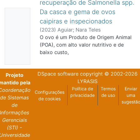
recuperação de Salmonella spp.
Da casca e gema de ovos
Nenhu
caipiras e inspecionados
ma
(
2023
)
Aguiar
;
Nara Teles
Miniatur
O ovo é um Produto de Origem Animal
a
(POA), com alto valor nutritivo e de
Disponí
baixo custo,
vel
acessível às diferentes classes
econômicas. Devido suas
DSpace software
copyright © 2002-2026
características nutricionais é um dos
Projeto
LYRASIS
principais produtos relacionados com
mantido pela
Política de
Termos
Enviar
doenças transmitidas por alimentos
Coordenação
Configurações
privacidade
de uso
uma
(DTA) para os seres
de Sistemas
de cookies
sugestã
humanos. Como as aves são
de
reservatórios naturais de
Informações
enteropatógenos de importância em
Gerenciais
saúde
(STI) -
pública, como por exemplo, Salmonella
Universidade