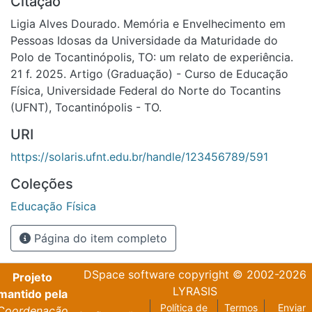
Citação
Ligia Alves Dourado. Memória e Envelhecimento em
Pessoas Idosas da Universidade da Maturidade do
Polo de Tocantinópolis, TO: um relato de experiência.
21 f. 2025. Artigo (Graduação) - Curso de Educação
Física, Universidade Federal do Norte do Tocantins
(UFNT), Tocantinópolis - TO.
URI
https://solaris.ufnt.edu.br/handle/123456789/591
Coleções
Educação Física
Página do item completo
DSpace software
copyright © 2002-2026
Projeto
LYRASIS
mantido pela
Política de
Termos
Enviar
Coordenação