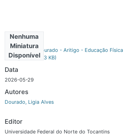
Nenhuma
Arquivos
Miniatura
Ligia Dourado - Aritigo - Educação Física
Primário
Disponível
2025.pdf
(908.93 KB)
Data
2026-05-29
Autores
Dourado, Ligia Alves
Editor
Universidade Federal do Norte do Tocantins