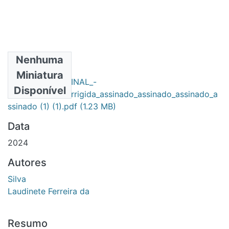
Nenhuma
Arquivos
Miniatura
DISSERTACAO_FINAL_-
Disponível
_LAUDINETE_corrigida_assinado_assinado_assinado_a
ssinado (1) (1).pdf
(1.23 MB)
Data
2024
Autores
Silva
Laudinete Ferreira da
Resumo