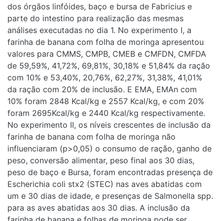
dos órgãos linfóides, baço e bursa de Fabricius e
parte do intestino para realização das mesmas
análises executadas no dia 1. No experimento I, a
farinha de banana com folha de moringa apresentou
valores para CMMS, CMPB, CMEB e CMFDN, CMFDA
de 59,59%, 41,72%, 69,81%, 30,18% e 51,84% da ração
com 10% e 53,40%, 20,76%, 62,27%, 31,38%, 41,01%
da ração com 20% de inclusão. E EMA, EMAn com
10% foram 2848 Kcal/kg e 2557 Kcal/kg, e com 20%
foram 2695Kcal/kg e 2440 Kcal/kg respectivamente.
No experimento II, os níveis crescentes de inclusão da
farinha de banana com folha de moringa não
influenciaram (p>0,05) o consumo de ração, ganho de
peso, conversão alimentar, peso final aos 30 dias,
peso de baço e Bursa, foram encontradas presença de
Escherichia coli stx2 (STEC) nas aves abatidas com
um e 30 dias de idade, e presenças de Salmonella spp.
para as aves abatidas aos 30 dias. A inclusão da
farinha de banana e folhas de moringa pode ser