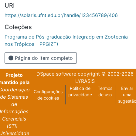
URI
https://solaris.ufnt.edu.br/handle/123456789/406
Coleções
Programa de Pós-graduação Integradp em Zootecnia
nos Trópicos - PPGIZT)
Página do item completo
DSpace software
copyright © 2002-2026
Projeto
LYRASIS
mantido pela
Política de
Termos
Enviar
Coordenação
Configurações
privacidade
de uso
uma
de Sistemas
de cookies
sugestã
de
Informações
Gerenciais
(STI) -
Universidade