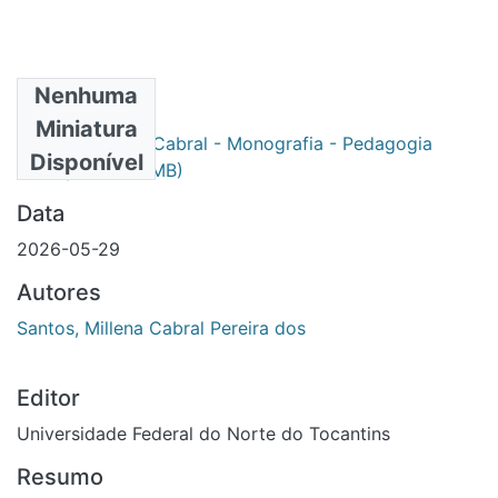
Nenhuma
Arquivos
Miniatura
Millena Cabral - Monografia - Pedagogia
Primário
Disponível
2025.pdf
(9.23 MB)
Data
2026-05-29
Autores
Santos, Millena Cabral Pereira dos
Editor
Universidade Federal do Norte do Tocantins
Resumo