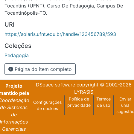
Tocantins (UFNT), Curso De Pedagogia, Campus De
Tocantinópolis-TO.
URI
https://solaris.ufnt.edu.br/handle/123456789/593
Coleções
Pedagogia
Página do item completo
DSpace software
copyright © 2002-2026
Projeto
LYRASIS
mantido pela
Política de
Termos
Enviar
Coordenação
Configurações
privacidade
de uso
uma
de Sistemas
de cookies
sugestã
de
Informações
Gerenciais