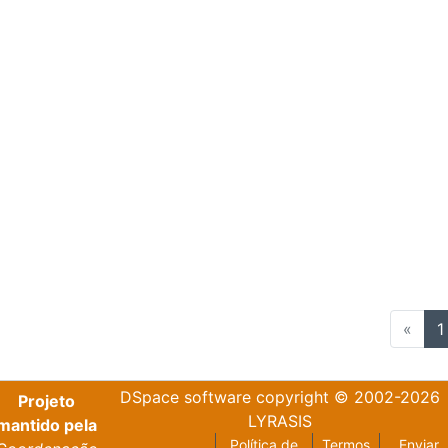
«
1
DSpace software
copyright © 2002-2026
Projeto
LYRASIS
mantido pela
Política de
Termos
Enviar