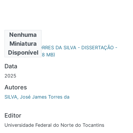
Nenhuma
Arquivos
Miniatura
JOSÉ JAMES TORRES DA SILVA - DISSERTAÇÃO -
Disponível
PPGCult.pdf
(6.78 MB)
Data
2025
Autores
SILVA, José James Torres da
Editor
Universidade Federal do Norte do Tocantins