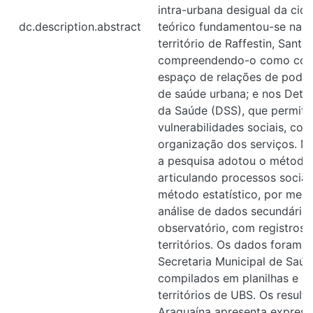
intra-urbana desigual da cid
dc.description.abstract
teórico fundamentou-se nas
território de Raffestin, Sant
compreendendo-o como cons
espaço de relações de poder
de saúde urbana; e nos Dete
da Saúde (DSS), que permite
vulnerabilidades sociais, co
organização dos serviços. M
a pesquisa adotou o método d
articulando processos sociais
método estatístico, por meio
análise de dados secundário
observatório, com registros 
territórios. Os dados foram o
Secretaria Municipal de Saú
compilados em planilhas e s
territórios de UBS. Os resul
Araguaína apresenta express