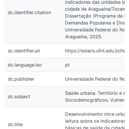
indicadores das unidades bá
cidade de Araguaína/Tocantin
dc.identifier.citation
Dissertação (Programa de 
Demandas Populares e Dinâm
Universidade Federal do Nort
Araguaína, 2025.
dc.identifier.uri
https://solaris.ufnt.edu.br/
dc.language.iso
pt
dc.publisher
Universidade Federal do Nor
Saúde urbana. Território e sa
dc.subject
Sociodemográficos. Vulnerab
Desenvolvimento intra-urban
leitura sobre os indicadores
dc.title
básicas de saúde da cidade 